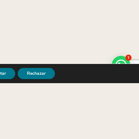
1
tar
Rechazar
ro lado, hemos creado nuestra
tarjeta de