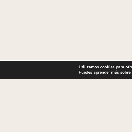
Utilizamos cookies para ofr
LA COMUNIDAD DE OSTO
Puedes aprender más sobre q
Nuestros clientes son nuestra familia