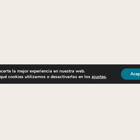
ecerte la mejor experiencia en nuestra web.
S
Acep
ué cookies utilizamos o desactivarlas en los
ajustes
.
Nuestra “Familia”
 y para agradecer todos estos años que han estado a nuest